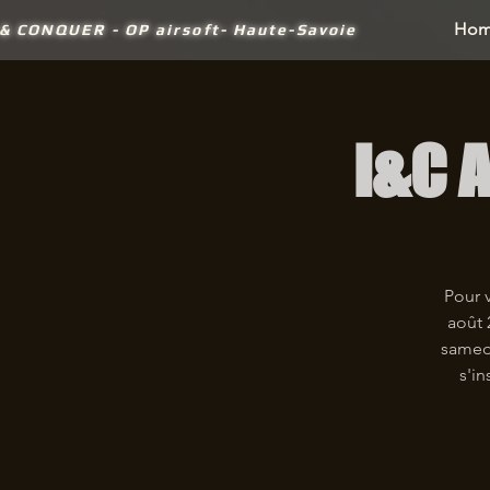
Ho
 &
CONQUER - OP airsoft- Haute-Savoie
I&C A
Pour 
août 
samedi
s'in