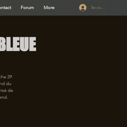
ntact
Forum
More
Se connecter
 BLEUE
che 29
end du
risé de
end.