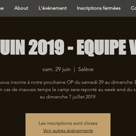
me
About
L'événement
Inscriptions fermées
Co
JUIN 2019 - EQUIPE 
sam. 29 juin
  |  
Salève
vous inscrire à notre prochaine OP du samedi 29 au dimanche 3
En cas de mauvais temps le camp sera reporté au week end du 
au dimanche 7 juillet 2019.
Les inscriptions sont closes
Voir autres événements