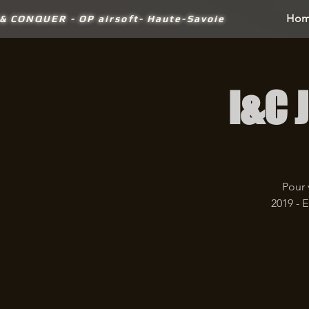
Ho
 &
CONQUER - OP airsoft- Haute-Savoie
I&C 
Pour 
2019 - 