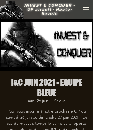
INVEST &
CONQUER -
OP airsoft- Haute-
Savoie
I&C JUIN 2021 - EQUIPE
BLEUE
sam. 26 juin
  |  
Salève
Pour vous inscrire à notre prochaine OP du
samedi 26 juin au dimanche 27 juin 2021 - En
cas de mauvais temps le camp sera reporté
au week end du samedi 3 au dimanche 4