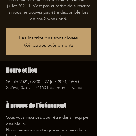
juillet 2021. Il n'est pas autorisé de s'inscrire
si vous ne pouvez pas être disponible lors
de ces 2 week end.
Les inscriptions sont closes
Voir autres événements
Heure et lieu
26 juin 2021, 08:00 – 27 juin 2021, 16:30
Salève, Salève, 74160 Beaumont, France
À propos de l'événement
Vous vous inscrivez pour être dans l'équipe 
des bleus.
Nous ferons en sorte que vous soyez dans 