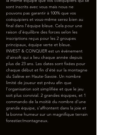
la même équipe que vos coéquipiers qui se 
sont inscrits avec vous mais nous ne 
pouvons pas garantir à 100% que vos 
coéquipiers et vous-même serez bien au 
final dans l'équipe bleue. Cela pour une 
raison d'équilibre des forces selon les 
inscriptions reçus pour les 2 groupes 
principaux, équipe verte et bleue.
INVEST & CONQUER est un événement 
d'airsoft qui a lieu chaque année depuis 
plus de 23 ans. Les dates sont fixées pour 
chaque début et fin d'été sur la montagne 
du Salève en Haute-Savoie. Un nombre 
limité de joueur est prévu afin que 
l'organisation soit simplifiée et que le jeu 
soit plus convivial. 2 grandes équipes, et 1 
commando de la moitié du nombre d'une 
grande équipe, s'affrontent dans la joie et 
la bonne humeur sur un magnifique terrain 
forestier/montagneux.