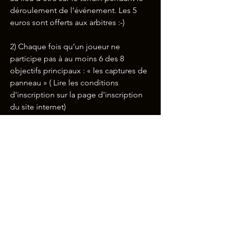
déroulement de l’événement. Les 5 
euros sont offerts aux arbitres :-)
2) Chaque fois qu’un joueur ne 
participe pas à au moins 6 des 8 
objectifs principaux : « les captures de 
panneau » ( Lire les conditions 
d'inscription sur la page d'inscription 
du site internet)
3) 
Si vous perdez un brassard ou un 
foulard. Perte de 5 euros / 5CHF par 
élément. Pour évitez de perdre la 
caution lors d'une perte de foulard, 
vous pouvez prendre de votre côté un 
foulard, un tee shirt ou un tissu d'assez 
grande taille de couleur rouge. Vous 
perdrez ainsi le vôtre.