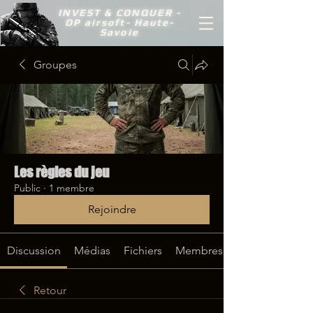
INVEST &
CONQUER -
OP airsoft- Haute-
Savoie
Groupes
Les règles du jeu
Public
·
1 membre
Rejoindre
Discussion
Médias
Fichiers
Membres
Retour